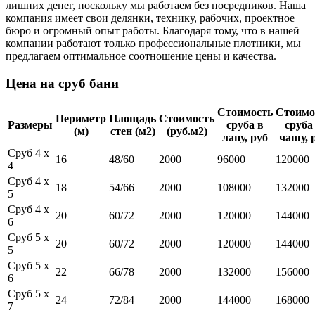
лишних денег, поскольку мы работаем без посредников. Наша
компания имеет свои делянки, технику, рабочих, проектное
бюро и огромный опыт работы. Благодаря тому, что в нашей
компании работают только профессиональные плотники, мы
предлагаем оптимальное соотношение цены и качества.
Цена на сруб бани
Стоимость
Стоимо
Периметр
Площадь
Стоимость
Размеры
сруба в
сруба
(м)
стен (м2)
(руб.м2)
лапу, руб
чашу, 
Сруб 4 x
16
48/60
2000
96000
120000
4
Сруб 4 x
18
54/66
2000
108000
132000
5
Сруб 4 x
20
60/72
2000
120000
144000
6
Сруб 5 x
20
60/72
2000
120000
144000
5
Сруб 5 x
22
66/78
2000
132000
156000
6
Сруб 5 x
24
72/84
2000
144000
168000
7