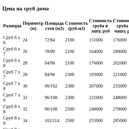
Цена на сруб дома
Стоимость
Стоимо
Периметр
Площадь
Стоимость
Размеры
сруба в
сруба
(м)
стен (м2)
(руб.м2)
лапу, руб
чашу, 
Сруб 6 x
24
72/84
2100
151000
176000
6
Сруб 6 x
26
78/90
2100
164000
189000
7
Сруб 6 x
28
84/96
2100
176000
202000
8
Сруб 7 x
28
84/96
2300
193000
221000
7
Сруб 7 x
30
90/102
2300
207000
235000
8
Сруб 7 x
32
96/108
2300
221000
248000
9
Сруб 8 x
32
96/108
2500
240000
270000
8
Сруб 8 x
34
102/114
2500
255000
285000
9