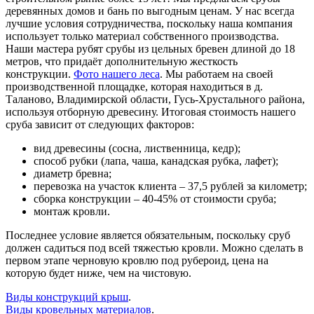
деревянных домов и бань по выгодным ценам. У нас всегда
лучшие условия сотрудничества, поскольку наша компания
использует только материал собственного производства.
Наши мастера рубят срубы из цельных бревен длиной до 18
метров, что придаёт дополнительную жесткость
конструкции.
Фото нашего леса
. Мы работаем на своей
производственной площадке, которая находиться в д.
Таланово, Владимирской области, Гусь-Хрустального района,
используя отборную древесину. Итоговая стоимость нашего
сруба зависит от следующих факторов:
вид древесины (сосна, лиственница, кедр);
способ рубки (лапа, чаша, канадская рубка, лафет);
диаметр бревна;
перевозка на участок клиента – 37,5 рублей за километр;
сборка конструкции – 40-45% от стоимости сруба;
монтаж кровли.
Последнее условие является обязательным, поскольку сруб
должен садиться под всей тяжестью кровли. Можно сделать в
первом этапе черновую кровлю под рубероид, цена на
которую будет ниже, чем на чистовую.
Виды конструкций крыш
.
Виды кровельных материалов
.