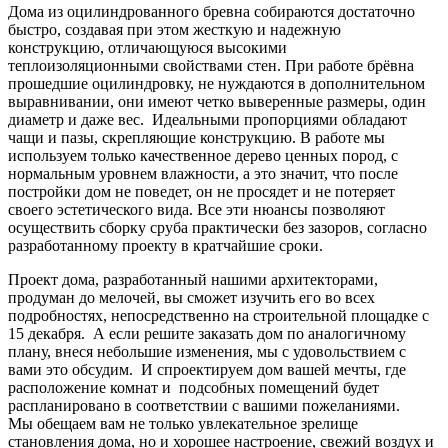
Дома из оцилиндрованного бревна собираются достаточно
быстро, создавая при этом жесткую и надежную
конструкцию, отличающуюся высокими
теплоизоляционными свойствами стен. При работе брёвна
прошедшие оцилиндровку, не нуждаются в дополнительном
выравнивании, они имеют четко выверенные размеры, один
диаметр и даже вес. Идеальными пропорциями обладают
чащи и пазы, скрепляющие конструкцию. В работе мы
используем только качественное дерево ценных пород, с
нормальным уровнем влажности, а это значит, что после
постройки дом не поведет, он не просядет и не потеряет
своего эстетического вида. Все эти нюансы позволяют
осуществить сборку сруба практически без зазоров, согласно
разработанному проекту в кратчайшие сроки.
Проект дома, разработанный нашими архитекторами,
продуман до мелочей, вы сможет изучить его во всех
подробностях, непосредственно на строительной площадке с
15 декабря. А если решите заказать дом по аналогичному
плану, внеся небольшие изменения, мы с удовольствием с
вами это обсудим. И спроектируем дом вашей мечты, где
расположение комнат и подсобных помещений будет
распланировано в соответствии с вашими пожеланиями.
Мы обещаем вам не только увлекательное зрелище
становления дома, но и хорошее настроение, свежий воздух и